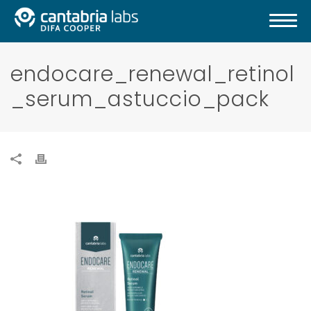
endocare_renewal_retinol
_serum_astuccio_pack