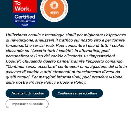
Utilizziamo cookie e tecnologie simili per migliorare l’esperienza
di navigazione, analizzare il traffico sul nostro sito e per fornire
SEGNALAZIONE DI EFFETTI
funzionalità e servizi web. Puoi consentire l'uso di tutti i cookie
INDESIDERATI DA FARMACI
cliccando su “Accetta tutti i cookie”. In alternativa, puoi
personalizzare l'uso dei cookie cliccando su “Impostazioni
Cookie”. Chiudendo questo banner tramite l’apposito comando
Se sospetti di aver avuto effetti indesiderati durante l’assunzione di
“Continua senza accettare” continuerai la navigazione del sito in
uno dei medicinali Difa Cooper o ne hai riscontrato dei difetti puoi
assenza di cookie o altri strumenti di tracciamento diversi da
segnalarlo immediatamente al tuo medico curante, al farmacista
quelli tecnici. Per maggiori informazioni, puoi prendere visione
oppure alla struttura sanitaria di riferimento
della nostra
Privacy Policy
e
Cookie Policy
.
LEGGI COME FARE
Accetta tutti i cookie
Continua senza accettare
Impostazioni cookie
Tel
Email
|
© 2025 Difa Cooper SpA - Capitale Sociale € 750.000 i.v. Socio Unico | R.E.A
(VA) 129020 - C.F. P. IVA e Reg. Impr. (VA) - IT 00334560125 Estero Mecc. (VA
018393
Società soggetta ad attività di direzione e coordinamento di Industrial
Farmacéutical Cantabria S.A. España