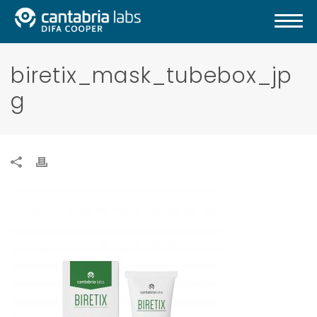
biretix_mask_tubebox_jp
g